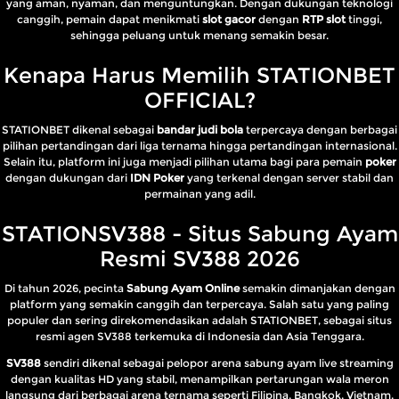
yang aman, nyaman, dan menguntungkan. Dengan dukungan teknologi
canggih, pemain dapat menikmati
slot gacor
dengan
RTP slot
tinggi,
sehingga peluang untuk menang semakin besar.
Kenapa Harus Memilih STATIONBET
OFFICIAL?
STATIONBET dikenal sebagai
bandar judi bola
terpercaya dengan berbagai
pilihan pertandingan dari liga ternama hingga pertandingan internasional.
Selain itu, platform ini juga menjadi pilihan utama bagi para pemain
poker
dengan dukungan dari
IDN Poker
yang terkenal dengan server stabil dan
permainan yang adil.
STATIONSV388 - Situs Sabung Ayam
Resmi SV388 2026
Di tahun 2026, pecinta
Sabung Ayam Online
semakin dimanjakan dengan
platform yang semakin canggih dan terpercaya. Salah satu yang paling
populer dan sering direkomendasikan adalah STATIONBET, sebagai situs
resmi agen SV388 terkemuka di Indonesia dan Asia Tenggara.
SV388
sendiri dikenal sebagai pelopor arena sabung ayam live streaming
dengan kualitas HD yang stabil, menampilkan pertarungan wala meron
langsung dari berbagai arena ternama seperti Filipina, Bangkok, Vietnam,