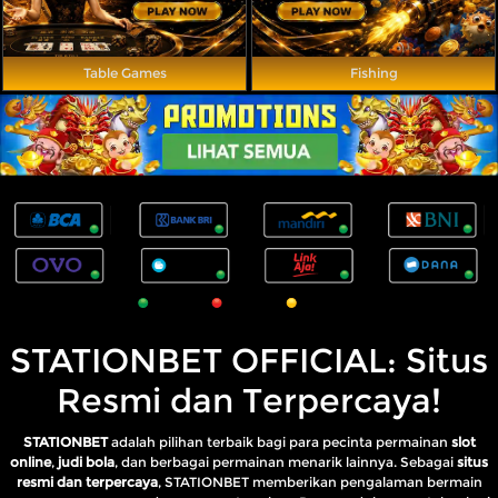
Table Games
Fishing
STATIONBET OFFICIAL: Situs
Resmi dan Terpercaya!
STATIONBET
adalah pilihan terbaik bagi para pecinta permainan
slot
online
,
judi bola
, dan berbagai permainan menarik lainnya. Sebagai
situs
resmi dan terpercaya
, STATIONBET memberikan pengalaman bermain