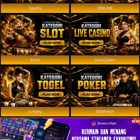
Sports
IDNLIVE
Referral
Promosi
Hubungi Kami
Live Chat
Slots
Live Casino
Pengaduan Customer
Pilih Bahasa:
MASUK
DAFTAR
Lottery
IDNPoker
&copy; STATIONBET: Link Login Dan Link Daftar
Terbaru 2026. Hak Cipta Dilindungi.